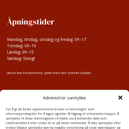
Åpningstider
Mandag, tirsdag, onsdag og fredag: 09–17
Torsdag: 09–19
Lørdag: 09–15
Søndag: Stengt
(Avvik kan forekomme, sjekk med den enkelte butikk)
Administrer samtykke
Medlemsbedrifter
For å gi de beste opplevelsene bruker vi teknologier som
informasjonskapsler for å lagre og/eller få tilgang til enhetsinformasjon. Å
Ledige lokaler
samtykke til disse teknologiene vil tillate oss å behandle data som
Nyttige lenker
nettleseratferd eller unike ID-er på dette nettstedet. Å ikke samtykke eller
Aktuelt
trekke tilbake samtykke kan ha negativ innvirkning på visse egenskaper og