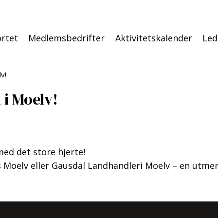
rtet
Medlemsbedrifter
Aktivitetskalender
Led
v!
 i Moelv!
 med det store hjerte!
s Moelv eller Gausdal Landhandleri Moelv – en utme