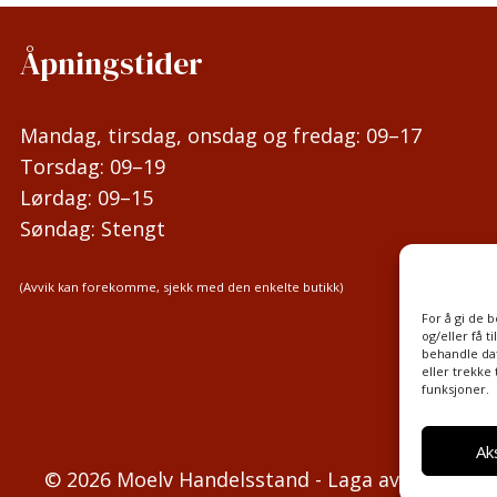
Åpningstider
Mandag, tirsdag, onsdag og fredag: 09–17
Torsdag: 09–19
Lørdag: 09–15
Søndag: Stengt
(Avvik kan forekomme, sjekk med den enkelte butikk)
For å gi de 
og/eller få t
behandle dat
eller trekke
funksjoner.
Ak
© 2026 Moelv Handelsstand - Laga av
Haus