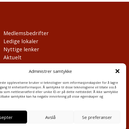
Medlemsbedrifter
Ledige lokaler
Nyttige lenker
Aktuelt
Kontakt oss
Administrer samtykke
beste opplevelsene bruker vi teknologier som informasjonskapsler for å lagre
ilgang til enhetsinformasjon. Å samtykke til disse teknologiene vil tillate oss å
a som nettleseratferd eller unike ID-er på dette nettstedet. Å ikke samtykke
 tilbake samtykke kan ha negativ innvirkning på visse egenskaper og
septer
Avslå
Se preferanser