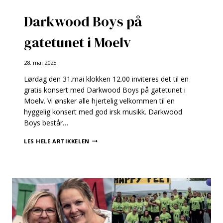
Darkwood Boys på
gatetunet i Moelv
28. mai 2025
Lørdag den 31.mai klokken 12.00 inviteres det til en
gratis konsert med Darkwood Boys på gatetunet i
Moelv. Vi ønsker alle hjertelig velkommen til en
hyggelig konsert med god irsk musikk. Darkwood
Boys består…
DARKWOOD
LES HELE ARTIKKELEN
BOYS
PÅ
GATETUNET
I
MOELV