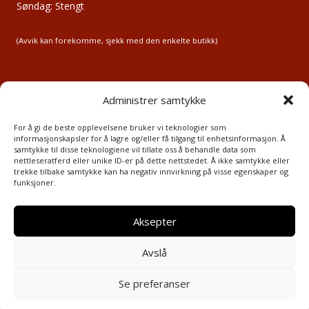
Søndag: Stengt
(Avvik kan forekomme, sjekk med den enkelte butikk)
Administrer samtykke
Medlemsbedrifter
For å gi de beste opplevelsene bruker vi teknologier som
informasjonskapsler for å lagre og/eller få tilgang til enhetsinformasjon. Å
Ledige lokaler
samtykke til disse teknologiene vil tillate oss å behandle data som
Nyttige lenker
nettleseratferd eller unike ID-er på dette nettstedet. Å ikke samtykke eller
Aktuelt
trekke tilbake samtykke kan ha negativ innvirkning på visse egenskaper og
funksjoner.
Kontakt oss
Aksepter
Avslå
Se preferanser
© 2026 Moelv Handelsstand - Laga av
Haus