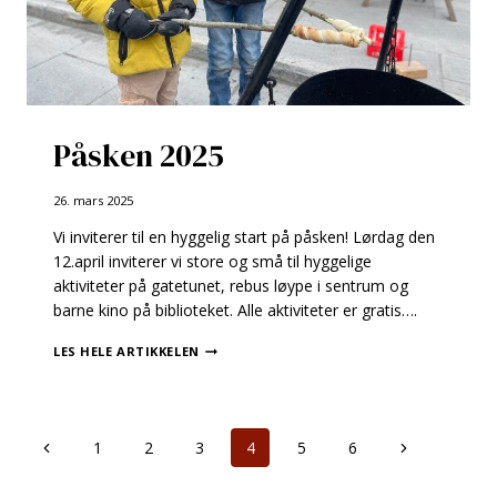
Påsken 2025
26. mars 2025
Vi inviterer til en hyggelig start på påsken! Lørdag den
12.april inviterer vi store og små til hyggelige
aktiviteter på gatetunet, rebus løype i sentrum og
barne kino på biblioteket. Alle aktiviteter er gratis….
PÅSKEN
LES HELE ARTIKKELEN
2025
Page
Previous
Next
1
2
3
4
5
6
Page
Page