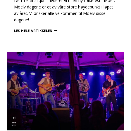
Den 19. til 21.juni inviterer vi til en ny folkefest i Moelv.
Moelv dagene er et av våre store høydepunkt i løpet
av året. Vi ønsker alle velkommen til Moelv disse
dagene!
MOELV
LES HELE ARTIKKELEN
DAGENE
2025